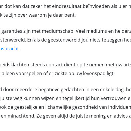
 dot kan dat zeker het eindresultaat beïnvloeden als u er ni
jk te zijn over waarom je daar bent.
n garanties zijn met mediumschap. Veel mediums en helderzi
tenwereld. En als de geestenwereld jou niets te zeggen heef
asbracht
.
eidsklachten steeds contact dient op te nemen met uw art
lleen voorspellen of er ziekte op uw levenspad ligt.
or meerdere negatieve gedachten in een enkele dag, hebb
juiste weg kunnen wijzen en tegelijkertijd hun vertrouwen e
k de geestelijke en lichamelijke gezondheid van individue
ant en minachtend. Ze geven altijd de juiste mening en advi