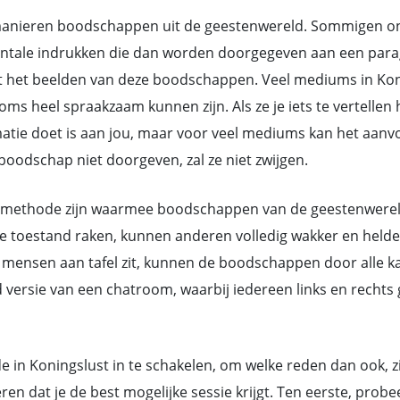
nieren boodschappen uit de geestenwereld. Sommigen ontv
ntale indrukken die dan worden doorgegeven aan een parag
 het beelden van deze boodschappen. Veel mediums in Koni
heel spraakzaam kunnen zijn. Als ze je iets te vertellen h
rmatie doet is aan jou, maar voor veel mediums kan het aan
oodschap niet doorgeven, zal ze niet zwijgen.
methode zijn waarmee boodschappen van de geestenwereld d
toestand raken, kunnen anderen volledig wakker en helder 
mensen aan tafel zit, kunnen de boodschappen door alle ka
d versie van een chatroom, waarbij iedereen links en rech
 in Koningslust in te schakelen, om welke reden dan ook, zi
 dat je de best mogelijke sessie krijgt. Ten eerste, prob