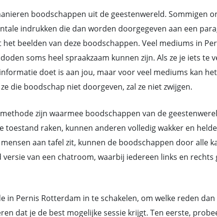
nieren boodschappen uit de geestenwereld. Sommigen ontv
ntale indrukken die dan worden doorgegeven aan een parag
 het beelden van deze boodschappen. Veel mediums in Per
den soms heel spraakzaam kunnen zijn. Als ze je iets te ve
de informatie doet is aan jou, maar voor veel mediums kan 
e die boodschap niet doorgeven, zal ze niet zwijgen.
methode zijn waarmee boodschappen van de geestenwereld d
toestand raken, kunnen anderen volledig wakker en helder 
mensen aan tafel zit, kunnen de boodschappen door alle ka
d versie van een chatroom, waarbij iedereen links en rech
e in Pernis Rotterdam in te schakelen, om welke reden dan oo
 dat je de best mogelijke sessie krijgt. Ten eerste, prob