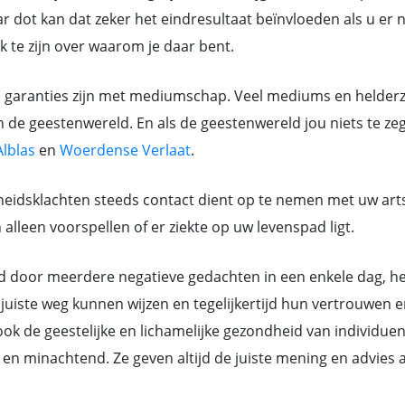
 dot kan dat zeker het eindresultaat beïnvloeden als u er ni
jk te zijn over waarom je daar bent.
n garanties zijn met mediumschap. Veel mediums en helderz
n de geestenwereld. En als de geestenwereld jou niets te ze
lblas
en
Woerdense Verlaat
.
eidsklachten steeds contact dient op te nemen met uw art
lleen voorspellen of er ziekte op uw levenspad ligt.
or meerdere negatieve gedachten in een enkele dag, hebb
juiste weg kunnen wijzen en tegelijkertijd hun vertrouwen e
k de geestelijke en lichamelijke gezondheid van individue
ant en minachtend. Ze geven altijd de juiste mening en advi