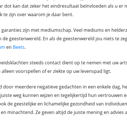
 dot kan dat zeker het eindresultaat beïnvloeden als u er ni
jk te zijn over waarom je daar bent.
en garanties zijn met mediumschap. Veel mediums en helder
n de geestenwereld. En als de geestenwereld jou niets te ze
um
en
Beets
.
eidsklachten steeds contact dient op te nemen met uw art
lleen voorspellen of er ziekte op uw levenspad ligt.
or meerdere negatieve gedachten in een enkele dag, hebb
juiste weg kunnen wijzen en tegelijkertijd hun vertrouwen e
k de geestelijke en lichamelijke gezondheid van individue
ant en minachtend. Ze geven altijd de juiste mening en advi