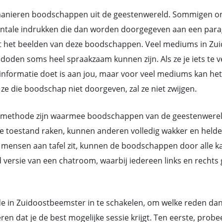
nieren boodschappen uit de geestenwereld. Sommigen ontv
ntale indrukken die dan worden doorgegeven aan een parag
t het beelden van deze boodschappen. Veel mediums in Zui
den soms heel spraakzaam kunnen zijn. Als ze je iets te ve
de informatie doet is aan jou, maar voor veel mediums kan 
e die boodschap niet doorgeven, zal ze niet zwijgen.
methode zijn waarmee boodschappen van de geestenwereld d
toestand raken, kunnen anderen volledig wakker en helder 
mensen aan tafel zit, kunnen de boodschappen door alle ka
d versie van een chatroom, waarbij iedereen links en rech
e in Zuidoostbeemster in te schakelen, om welke reden dan o
 dat je de best mogelijke sessie krijgt. Ten eerste, prob