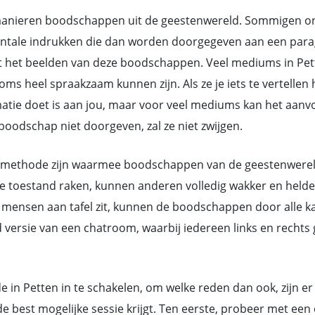
nieren boodschappen uit de geestenwereld. Sommigen ontv
ntale indrukken die dan worden doorgegeven aan een parag
 het beelden van deze boodschappen. Veel mediums in Pet
heel spraakzaam kunnen zijn. Als ze je iets te vertellen h
rmatie doet is aan jou, maar voor veel mediums kan het aan
oodschap niet doorgeven, zal ze niet zwijgen.
methode zijn waarmee boodschappen van de geestenwereld d
toestand raken, kunnen anderen volledig wakker en helder 
mensen aan tafel zit, kunnen de boodschappen door alle ka
d versie van een chatroom, waarbij iedereen links en rech
e in Petten in te schakelen, om welke reden dan ook, zijn er
 best mogelijke sessie krijgt. Ten eerste, probeer met ee