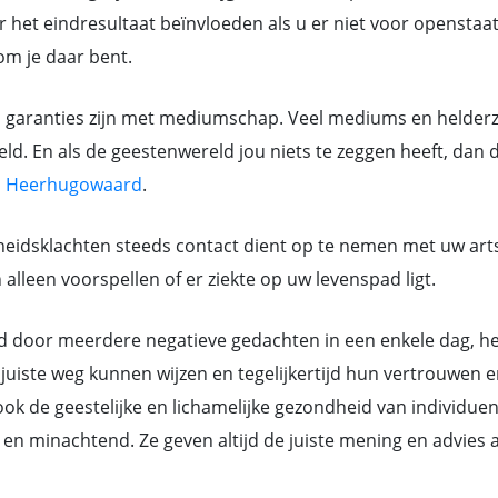
 het eindresultaat beïnvloeden als u er niet voor openstaat.
rom je daar bent.
n garanties zijn met mediumschap. Veel mediums en helderz
ld. En als de geestenwereld jou niets te zeggen heeft, dan 
n
Heerhugowaard
.
eidsklachten steeds contact dient op te nemen met uw art
lleen voorspellen of er ziekte op uw levenspad ligt.
or meerdere negatieve gedachten in een enkele dag, hebb
juiste weg kunnen wijzen en tegelijkertijd hun vertrouwen e
k de geestelijke en lichamelijke gezondheid van individue
ant en minachtend. Ze geven altijd de juiste mening en advi