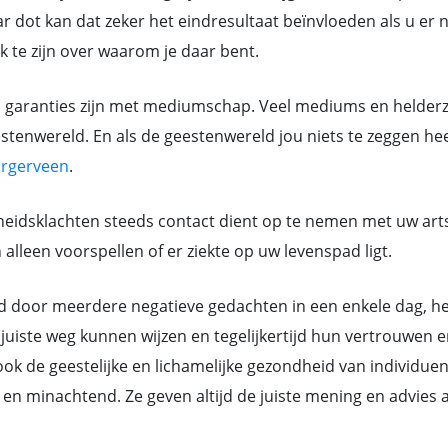
 dot kan dat zeker het eindresultaat beïnvloeden als u er ni
jk te zijn over waarom je daar bent.
n garanties zijn met mediumschap. Veel mediums en helderzi
tenwereld. En als de geestenwereld jou niets te zeggen heef
rgerveen
.
eidsklachten steeds contact dient op te nemen met uw art
lleen voorspellen of er ziekte op uw levenspad ligt.
or meerdere negatieve gedachten in een enkele dag, hebb
juiste weg kunnen wijzen en tegelijkertijd hun vertrouwen e
k de geestelijke en lichamelijke gezondheid van individue
ant en minachtend. Ze geven altijd de juiste mening en advi