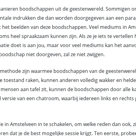
nieren boodschappen uit de geestenwereld. Sommigen ontv
ntale indrukken die dan worden doorgegeven aan een parag
 het beelden van deze boodschappen. Veel mediums in Ams
heel spraakzaam kunnen zijn. Als ze je iets te vertellen h
rmatie doet is aan jou, maar voor veel mediums kan het aan
oodschap niet doorgeven, zal ze niet zwijgen.
methode zijn waarmee boodschappen van de geestenwereld d
toestand raken, kunnen anderen volledig wakker en helder 
mensen aan tafel zit, kunnen de boodschappen door alle ka
d versie van een chatroom, waarbij iedereen links en rech
e in Amstelveen in te schakelen, om welke reden dan ook, zij
 dat je de best mogelijke sessie krijgt. Ten eerste, prob