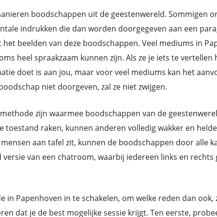
nieren boodschappen uit de geestenwereld. Sommigen ontv
ntale indrukken die dan worden doorgegeven aan een parag
t het beelden van deze boodschappen. Veel mediums in Pa
heel spraakzaam kunnen zijn. Als ze je iets te vertellen h
rmatie doet is aan jou, maar voor veel mediums kan het aan
oodschap niet doorgeven, zal ze niet zwijgen.
methode zijn waarmee boodschappen van de geestenwereld d
toestand raken, kunnen anderen volledig wakker en helder 
mensen aan tafel zit, kunnen de boodschappen door alle ka
d versie van een chatroom, waarbij iedereen links en rech
e in Papenhoven in te schakelen, om welke reden dan ook, zi
 dat je de best mogelijke sessie krijgt. Ten eerste, prob