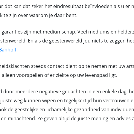
 dot kan dat zeker het eindresultaat beïnvloeden als u er ni
jk te zijn over waarom je daar bent.
n garanties zijn met mediumschap. Veel mediums en helderz
tenwereld. En als de geestenwereld jou niets te zeggen heef
Banholt
.
eidsklachten steeds contact dient op te nemen met uw art
lleen voorspellen of er ziekte op uw levenspad ligt.
or meerdere negatieve gedachten in een enkele dag, hebb
juiste weg kunnen wijzen en tegelijkertijd hun vertrouwen e
k de geestelijke en lichamelijke gezondheid van individue
ant en minachtend. Ze geven altijd de juiste mening en advi