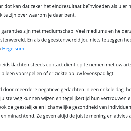
 dot kan dat zeker het eindresultaat beïnvloeden als u er ni
jk te zijn over waarom je daar bent.
n garanties zijn met mediumschap. Veel mediums en helderzi
tenwereld. En als de geestenwereld jou niets te zeggen heef
n
Hegelsom
.
eidsklachten steeds contact dient op te nemen met uw art
lleen voorspellen of er ziekte op uw levenspad ligt.
or meerdere negatieve gedachten in een enkele dag, hebb
juiste weg kunnen wijzen en tegelijkertijd hun vertrouwen e
k de geestelijke en lichamelijke gezondheid van individue
ant en minachtend. Ze geven altijd de juiste mening en advi