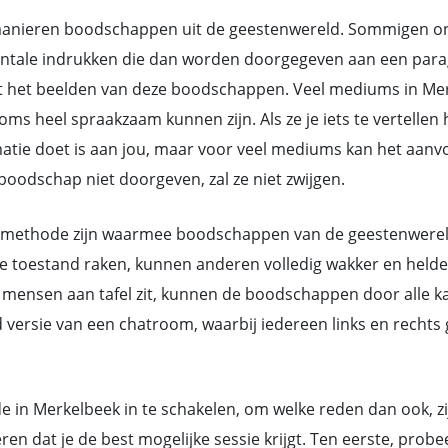
nieren boodschappen uit de geestenwereld. Sommigen ontv
ntale indrukken die dan worden doorgegeven aan een parag
 het beelden van deze boodschappen. Veel mediums in Mer
heel spraakzaam kunnen zijn. Als ze je iets te vertellen h
rmatie doet is aan jou, maar voor veel mediums kan het aan
oodschap niet doorgeven, zal ze niet zwijgen.
methode zijn waarmee boodschappen van de geestenwereld d
toestand raken, kunnen anderen volledig wakker en helder 
mensen aan tafel zit, kunnen de boodschappen door alle ka
d versie van een chatroom, waarbij iedereen links en rech
e in Merkelbeek in te schakelen, om welke reden dan ook, zij
 dat je de best mogelijke sessie krijgt. Ten eerste, prob