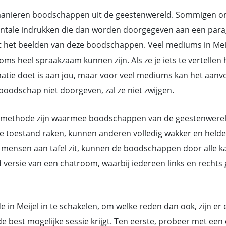
nieren boodschappen uit de geestenwereld. Sommigen ontv
ntale indrukken die dan worden doorgegeven aan een parag
 het beelden van deze boodschappen. Veel mediums in Meij
heel spraakzaam kunnen zijn. Als ze je iets te vertellen h
rmatie doet is aan jou, maar voor veel mediums kan het aan
oodschap niet doorgeven, zal ze niet zwijgen.
methode zijn waarmee boodschappen van de geestenwereld d
toestand raken, kunnen anderen volledig wakker en helder 
mensen aan tafel zit, kunnen de boodschappen door alle ka
d versie van een chatroom, waarbij iedereen links en rech
 in Meijel in te schakelen, om welke reden dan ook, zijn er
 best mogelijke sessie krijgt. Ten eerste, probeer met ee