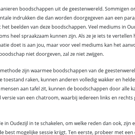
nieren boodschappen uit de geestenwereld. Sommigen ontv
ntale indrukken die dan worden doorgegeven aan een parag
 het beelden van deze boodschappen. Veel mediums in Oude
heel spraakzaam kunnen zijn. Als ze je iets te vertellen h
rmatie doet is aan jou, maar voor veel mediums kan het aan
oodschap niet doorgeven, zal ze niet zwijgen.
methode zijn waarmee boodschappen van de geestenwereld d
toestand raken, kunnen anderen volledig wakker en helder 
mensen aan tafel zit, kunnen de boodschappen door alle ka
d versie van een chatroom, waarbij iedereen links en rech
e in Oudezijl in te schakelen, om welke reden dan ook, zijn 
 best mogelijke sessie krijgt. Ten eerste, probeer met ee