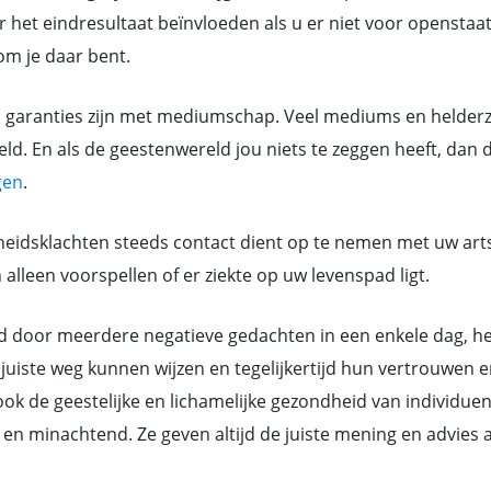
 het eindresultaat beïnvloeden als u er niet voor openstaat.
rom je daar bent.
n garanties zijn met mediumschap. Veel mediums en helderzi
ld. En als de geestenwereld jou niets te zeggen heeft, dan 
gen
.
eidsklachten steeds contact dient op te nemen met uw art
lleen voorspellen of er ziekte op uw levenspad ligt.
or meerdere negatieve gedachten in een enkele dag, hebb
juiste weg kunnen wijzen en tegelijkertijd hun vertrouwen e
k de geestelijke en lichamelijke gezondheid van individue
ant en minachtend. Ze geven altijd de juiste mening en advi