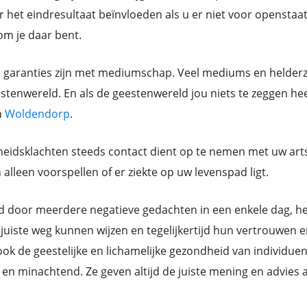
 het eindresultaat beïnvloeden als u er niet voor openstaat.
rom je daar bent.
n garanties zijn met mediumschap. Veel mediums en helderzie
tenwereld. En als de geestenwereld jou niets te zeggen heef
n
Woldendorp
.
eidsklachten steeds contact dient op te nemen met uw art
lleen voorspellen of er ziekte op uw levenspad ligt.
or meerdere negatieve gedachten in een enkele dag, hebb
juiste weg kunnen wijzen en tegelijkertijd hun vertrouwen e
k de geestelijke en lichamelijke gezondheid van individue
ant en minachtend. Ze geven altijd de juiste mening en advi