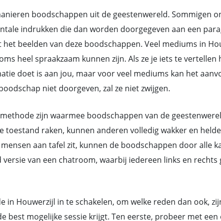
nieren boodschappen uit de geestenwereld. Sommigen ontv
ntale indrukken die dan worden doorgegeven aan een parag
 het beelden van deze boodschappen. Veel mediums in Houw
heel spraakzaam kunnen zijn. Als ze je iets te vertellen h
rmatie doet is aan jou, maar voor veel mediums kan het aan
oodschap niet doorgeven, zal ze niet zwijgen.
methode zijn waarmee boodschappen van de geestenwereld d
toestand raken, kunnen anderen volledig wakker en helder 
mensen aan tafel zit, kunnen de boodschappen door alle ka
d versie van een chatroom, waarbij iedereen links en rech
e in Houwerzijl in te schakelen, om welke reden dan ook, zij
 best mogelijke sessie krijgt. Ten eerste, probeer met ee