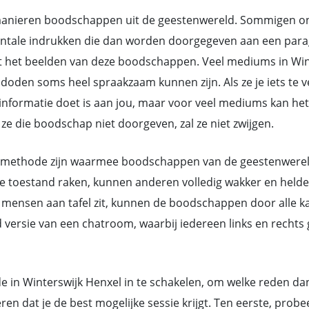
nieren boodschappen uit de geestenwereld. Sommigen ontv
ntale indrukken die dan worden doorgegeven aan een parag
 het beelden van deze boodschappen. Veel mediums in Wint
den soms heel spraakzaam kunnen zijn. Als ze je iets te ve
de informatie doet is aan jou, maar voor veel mediums kan 
e die boodschap niet doorgeven, zal ze niet zwijgen.
methode zijn waarmee boodschappen van de geestenwereld d
toestand raken, kunnen anderen volledig wakker en helder 
mensen aan tafel zit, kunnen de boodschappen door alle ka
d versie van een chatroom, waarbij iedereen links en rech
 in Winterswijk Henxel in te schakelen, om welke reden dan 
 dat je de best mogelijke sessie krijgt. Ten eerste, prob