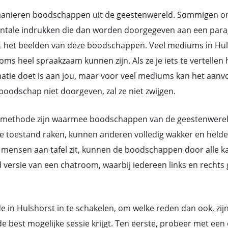
nieren boodschappen uit de geestenwereld. Sommigen ontv
ntale indrukken die dan worden doorgegeven aan een parag
 het beelden van deze boodschappen. Veel mediums in Hul
heel spraakzaam kunnen zijn. Als ze je iets te vertellen h
rmatie doet is aan jou, maar voor veel mediums kan het aan
oodschap niet doorgeven, zal ze niet zwijgen.
methode zijn waarmee boodschappen van de geestenwereld d
toestand raken, kunnen anderen volledig wakker en helder 
mensen aan tafel zit, kunnen de boodschappen door alle ka
d versie van een chatroom, waarbij iedereen links en rech
e in Hulshorst in te schakelen, om welke reden dan ook, zij
 best mogelijke sessie krijgt. Ten eerste, probeer met ee