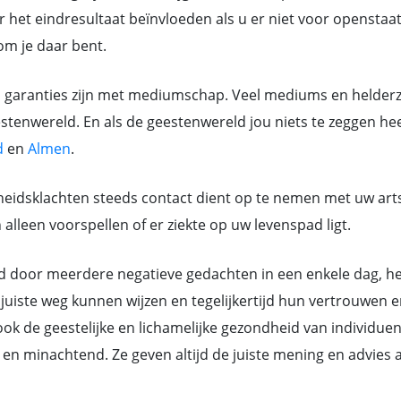
 het eindresultaat beïnvloeden als u er niet voor openstaat.
rom je daar bent.
n garanties zijn met mediumschap. Veel mediums en helderzi
tenwereld. En als de geestenwereld jou niets te zeggen heef
d
en
Almen
.
eidsklachten steeds contact dient op te nemen met uw art
lleen voorspellen of er ziekte op uw levenspad ligt.
or meerdere negatieve gedachten in een enkele dag, hebb
juiste weg kunnen wijzen en tegelijkertijd hun vertrouwen e
k de geestelijke en lichamelijke gezondheid van individue
ant en minachtend. Ze geven altijd de juiste mening en advi