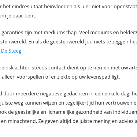
 het eindresultaat beïnvloeden als u er niet voor openstaat.
rom je daar bent.
n garanties zijn met mediumschap. Veel mediums en helderz
tenwereld. En als de geestenwereld jou niets te zeggen heef
n
De Steeg
.
eidsklachten steeds contact dient op te nemen met uw art
lleen voorspellen of er ziekte op uw levenspad ligt.
or meerdere negatieve gedachten in een enkele dag, hebb
juiste weg kunnen wijzen en tegelijkertijd hun vertrouwen e
k de geestelijke en lichamelijke gezondheid van individue
ant en minachtend. Ze geven altijd de juiste mening en advi