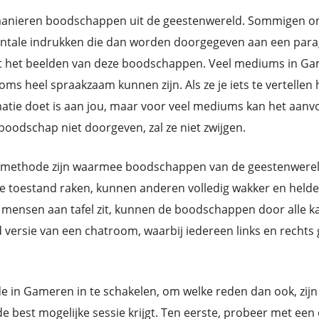
nieren boodschappen uit de geestenwereld. Sommigen ontv
ntale indrukken die dan worden doorgegeven aan een parag
t het beelden van deze boodschappen. Veel mediums in Ga
heel spraakzaam kunnen zijn. Als ze je iets te vertellen h
rmatie doet is aan jou, maar voor veel mediums kan het aan
oodschap niet doorgeven, zal ze niet zwijgen.
methode zijn waarmee boodschappen van de geestenwereld d
toestand raken, kunnen anderen volledig wakker en helder 
mensen aan tafel zit, kunnen de boodschappen door alle ka
d versie van een chatroom, waarbij iedereen links en rech
e in Gameren in te schakelen, om welke reden dan ook, zijn
 best mogelijke sessie krijgt. Ten eerste, probeer met ee