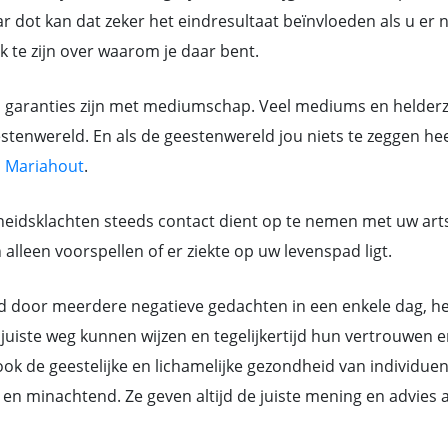
 dot kan dat zeker het eindresultaat beïnvloeden als u er ni
jk te zijn over waarom je daar bent.
n garanties zijn met mediumschap. Veel mediums en helderz
tenwereld. En als de geestenwereld jou niets te zeggen heef
n
Mariahout
.
eidsklachten steeds contact dient op te nemen met uw art
lleen voorspellen of er ziekte op uw levenspad ligt.
or meerdere negatieve gedachten in een enkele dag, hebb
juiste weg kunnen wijzen en tegelijkertijd hun vertrouwen e
k de geestelijke en lichamelijke gezondheid van individue
ant en minachtend. Ze geven altijd de juiste mening en advi