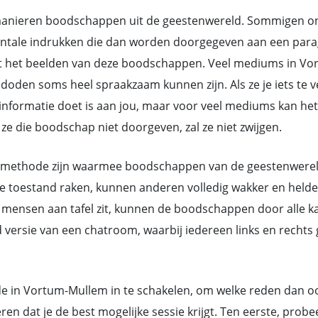
nieren boodschappen uit de geestenwereld. Sommigen ontv
ntale indrukken die dan worden doorgegeven aan een parag
t het beelden van deze boodschappen. Veel mediums in Vo
den soms heel spraakzaam kunnen zijn. Als ze je iets te ve
de informatie doet is aan jou, maar voor veel mediums kan 
e die boodschap niet doorgeven, zal ze niet zwijgen.
methode zijn waarmee boodschappen van de geestenwereld d
toestand raken, kunnen anderen volledig wakker en helder 
mensen aan tafel zit, kunnen de boodschappen door alle ka
d versie van een chatroom, waarbij iedereen links en rech
e in Vortum-Mullem in te schakelen, om welke reden dan ook,
 dat je de best mogelijke sessie krijgt. Ten eerste, prob