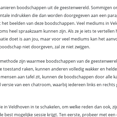
nieren boodschappen uit de geestenwereld. Sommigen ontv
ntale indrukken die dan worden doorgegeven aan een parag
 het beelden van deze boodschappen. Veel mediums in Vel
heel spraakzaam kunnen zijn. Als ze je iets te vertellen h
rmatie doet is aan jou, maar voor veel mediums kan het aan
oodschap niet doorgeven, zal ze niet zwijgen.
methode zijn waarmee boodschappen van de geestenwereld d
toestand raken, kunnen anderen volledig wakker en helder 
mensen aan tafel zit, kunnen de boodschappen door alle ka
d versie van een chatroom, waarbij iedereen links en rech
e in Veldhoven in te schakelen, om welke reden dan ook, zij
 best mogelijke sessie krijgt. Ten eerste, probeer met ee