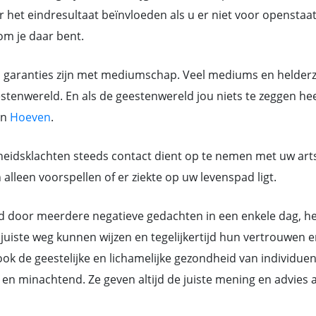
 het eindresultaat beïnvloeden als u er niet voor openstaat.
rom je daar bent.
n garanties zijn met mediumschap. Veel mediums en helderzi
tenwereld. En als de geestenwereld jou niets te zeggen heef
en
Hoeven
.
eidsklachten steeds contact dient op te nemen met uw art
lleen voorspellen of er ziekte op uw levenspad ligt.
or meerdere negatieve gedachten in een enkele dag, hebb
juiste weg kunnen wijzen en tegelijkertijd hun vertrouwen e
k de geestelijke en lichamelijke gezondheid van individue
ant en minachtend. Ze geven altijd de juiste mening en advi