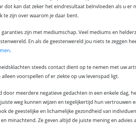
 dot kan dat zeker het eindresultaat beïnvloeden als u er ni
jk te zijn over waarom je daar bent.
n garanties zijn met mediumschap. Veel mediums en helderzi
tenwereld. En als de geestenwereld jou niets te zeggen heef
ijmen
.
eidsklachten steeds contact dient op te nemen met uw art
lleen voorspellen of er ziekte op uw levenspad ligt.
or meerdere negatieve gedachten in een enkele dag, hebb
juiste weg kunnen wijzen en tegelijkertijd hun vertrouwen e
k de geestelijke en lichamelijke gezondheid van individue
ant en minachtend. Ze geven altijd de juiste mening en advi