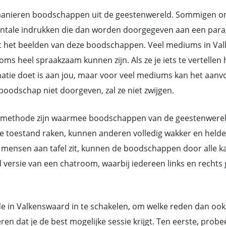
nieren boodschappen uit de geestenwereld. Sommigen ontv
ntale indrukken die dan worden doorgegeven aan een parag
 het beelden van deze boodschappen. Veel mediums in Val
heel spraakzaam kunnen zijn. Als ze je iets te vertellen h
rmatie doet is aan jou, maar voor veel mediums kan het aan
oodschap niet doorgeven, zal ze niet zwijgen.
methode zijn waarmee boodschappen van de geestenwereld d
toestand raken, kunnen anderen volledig wakker en helder 
mensen aan tafel zit, kunnen de boodschappen door alle ka
d versie van een chatroom, waarbij iedereen links en rech
e in Valkenswaard in te schakelen, om welke reden dan ook, z
 dat je de best mogelijke sessie krijgt. Ten eerste, prob