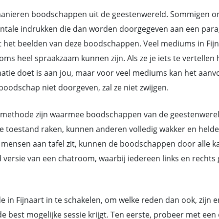
nieren boodschappen uit de geestenwereld. Sommigen ontv
ntale indrukken die dan worden doorgegeven aan een parag
 het beelden van deze boodschappen. Veel mediums in Fijn
heel spraakzaam kunnen zijn. Als ze je iets te vertellen h
rmatie doet is aan jou, maar voor veel mediums kan het aan
oodschap niet doorgeven, zal ze niet zwijgen.
methode zijn waarmee boodschappen van de geestenwereld d
toestand raken, kunnen anderen volledig wakker en helder 
mensen aan tafel zit, kunnen de boodschappen door alle ka
d versie van een chatroom, waarbij iedereen links en rech
 in Fijnaart in te schakelen, om welke reden dan ook, zijn 
 best mogelijke sessie krijgt. Ten eerste, probeer met ee