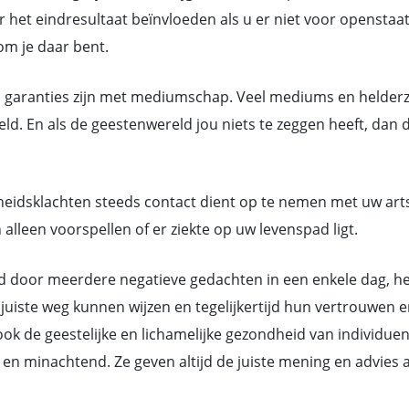
 het eindresultaat beïnvloeden als u er niet voor openstaat.
rom je daar bent.
n garanties zijn met mediumschap. Veel mediums en helderzi
ld. En als de geestenwereld jou niets te zeggen heeft, dan 
eidsklachten steeds contact dient op te nemen met uw art
lleen voorspellen of er ziekte op uw levenspad ligt.
or meerdere negatieve gedachten in een enkele dag, hebb
juiste weg kunnen wijzen en tegelijkertijd hun vertrouwen e
k de geestelijke en lichamelijke gezondheid van individue
ant en minachtend. Ze geven altijd de juiste mening en advi